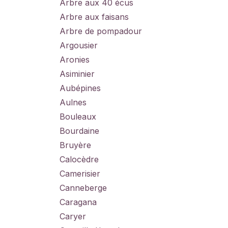
Arbre aux 40 écus
Arbre aux faisans
Arbre de pompadour
Argousier
Aronies
Asiminier
Aubépines
Aulnes
Bouleaux
Bourdaine
Bruyère
Calocèdre
Camerisier
Canneberge
Caragana
Caryer