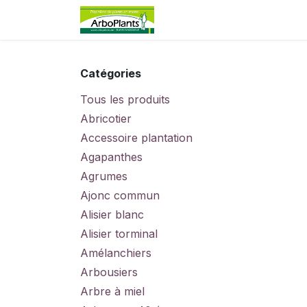
Se rendre au contenu
Page d'accueil
Boutiqu
Catégories
Tous les produits
Abricotier
Accessoire plantation
Agapanthes
Agrumes
Ajonc commun
Alisier blanc
Alisier torminal
Amélanchiers
Arbousiers
Arbre à miel