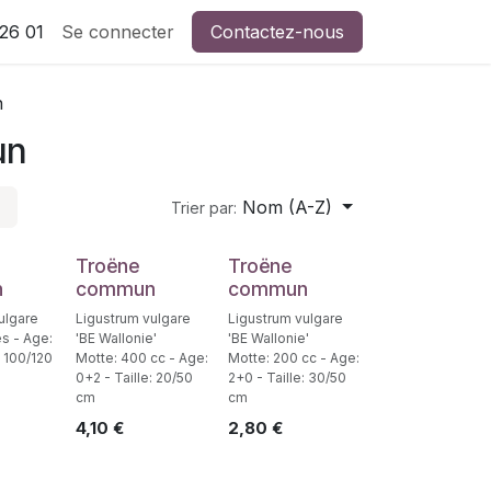
26 01
Se connecter
Contactez-nous
n
un
Nom (A-Z)
Trier par:
Troëne
Troëne
n
commun
commun
ulgare
Ligustrum vulgare
Ligustrum vulgare
s - Age:
'BE Wallonie'
'BE Wallonie'
: 100/120
Motte: 400 cc - Age:
Motte: 200 cc - Age:
0+2 - Taille: 20/50
2+0 - Taille: 30/50
cm
cm
4,10
€
2,80
€