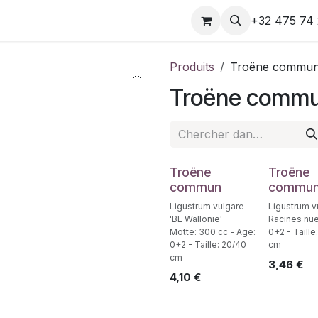
e
Rendez-vous
Contactez-nous
+32 475 74 
Produits
Troëne commu
Troëne comm
Troëne
Troëne
commun
commu
Ligustrum vulgare
Ligustrum v
'BE Wallonie'
Racines nue
Motte: 300 cc - Age:
0+2 - Taille
0+2 - Taille: 20/40
cm
cm
3,46
€
4,10
€