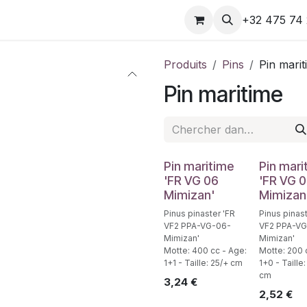
e
Rendez-vous
Contactez-nous
+32 475 74 
Produits
Pins
Pin marit
Pin maritime
Pin maritime
Pin mari
'FR VG 06
'FR VG 
Mimizan'
Mimizan
Pinus pinaster 'FR
Pinus pinast
VF2 PPA-VG-06-
VF2 PPA-VG
Mimizan'
Mimizan'
Motte: 400 cc - Age:
Motte: 200 
1+1 - Taille: 25/+ cm
1+0 - Taille
cm
3,24
€
2,52
€