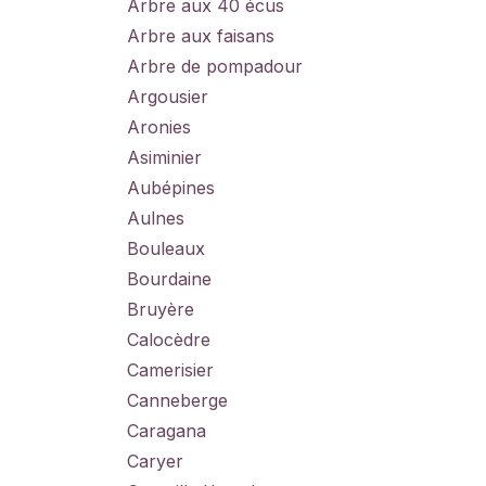
Arbre aux 40 écus
Arbre aux faisans
Arbre de pompadour
Argousier
Aronies
Asiminier
Aubépines
Aulnes
Bouleaux
Bourdaine
Bruyère
Calocèdre
Camerisier
Canneberge
Caragana
Caryer