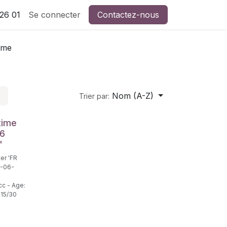
26 01
Se connecter
Contactez-nous
ime
Nom (A-Z)
Trier par:
time
06
'
er 'FR
-06-
cc - Age:
: 15/30