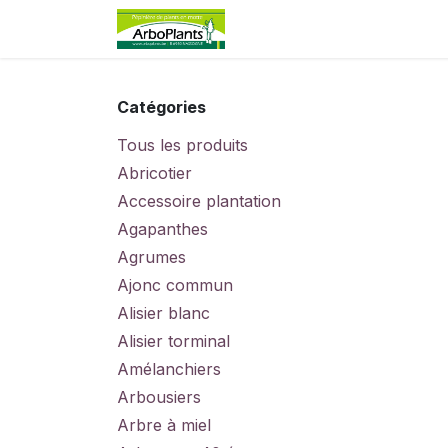
Se rendre au contenu
Page d'accueil
Boutiqu
Catégories
Tous les produits
Abricotier
Accessoire plantation
Agapanthes
Agrumes
Ajonc commun
Alisier blanc
Alisier torminal
Amélanchiers
Arbousiers
Arbre à miel