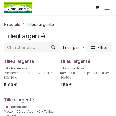
Se rendre au contenu
Produits
Tilleul argenté
Tilleul argenté
Trier par
Filtres
Tilleul argenté
Tilleul argenté
Tilia tomentosa
Tilia tomentosa
Racines nues - Age: 1+2 - Taille:
Racines nues - Age: 1+0 - Taille:
80/120 cm
30/50 cm
5,03
€
1,59
€
Tilleul argenté
Tilia tomentosa
Motte: 400 cc- Age: 1+0 - Taille: