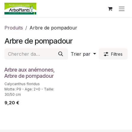
Se rendre au contenu
Produits
Arbre de pompadour
Arbre de pompadour
Trier par
Filtres
Arbre aux anémones,
Arbre de pompadour
Calycanthus floridus
Motte: P9 - Age: 2+0 - Taille:
30/50 cm
9,20
€