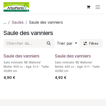
Se rendre au contenu
...
Saules
Saule des vanniers
Saule des vanniers
Trier par
Filtres
Saule des vanniers
Saule des vanniers
Salix vinimalis 'BE Wallonie'
Salix vinimalis 'BE Wallonie'
Motte: 400 cc - Age: 0+2 - Taille:
Motte: 400 cc - Age: 0+1 - Taille:
40/80 cm
40/80 cm
4,90
€
4,92
€