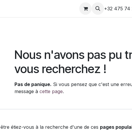
e
Rendez-vous
Contactez-nous
+32 475 74 
Erreur 404
Nous n'avons pas pu t
vous recherchez !
Pas de panique.
Si vous pensez que c'est une erreu
message à
cette page
.
être étiez-vous à la recherche d'une de ces
pages populai