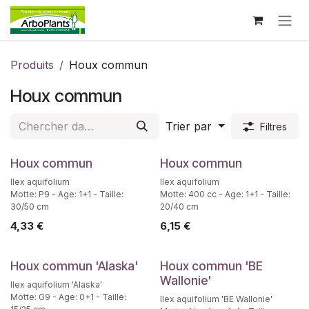
Se rendre au contenu
Produits
Houx commun
Houx commun
Trier par
Filtres
Houx commun
Houx commun
Ilex aquifolium
Ilex aquifolium
Motte: P9 - Age: 1+1 - Taille:
Motte: 400 cc - Age: 1+1 - Taille:
30/50 cm
20/40 cm
4,33
€
6,15
€
Houx commun 'Alaska'
Houx commun 'BE
Wallonie'
Ilex aquifolium 'Alaska'
Motte: G9 - Age: 0+1 - Taille:
Ilex aquifolium 'BE Wallonie'